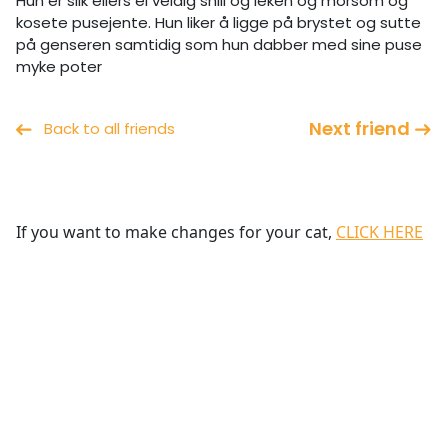
Hun er slik ellers ei veldig snill og leken og morsom og
kosete pusejente. Hun liker å ligge på brystet og sutte
på genseren samtidig som hun dabber med sine puse
myke poter
Next friend
Back to all friends
If you want to make changes for your cat,
CLICK HERE