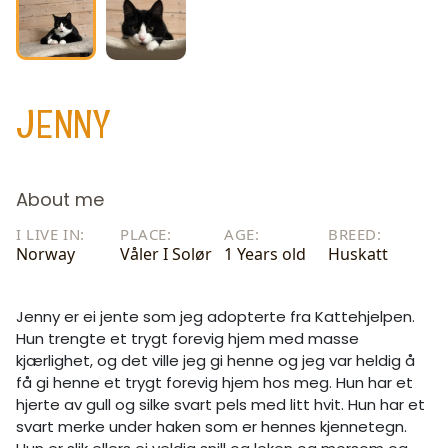
JENNY
About me
I LIVE IN:
PLACE:
AGE:
BREED:
Norway
Våler I Solør
1 Years old
Huskatt
Jenny er ei jente som jeg adopterte fra Kattehjelpen.
Hun trengte et trygt forevig hjem med masse
kjærlighet, og det ville jeg gi henne og jeg var heldig å
få gi henne et trygt forevig hjem hos meg. Hun har et
hjerte av gull og silke svart pels med litt hvit. Hun har et
svart merke under haken som er hennes kjennetegn.